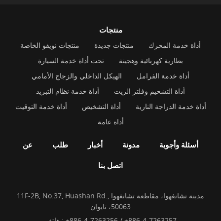
منتجات
أداة خدمة المحرك
منتجات جديدة
منتجات نويفو الخاصة
بطارية كهربائية وهجينة
تحت أداة خدمة السيارة
أداة خدمة الفرامل
الهيكل الداخلي والزجاج الأمامي
أداة التشحيم وفلتر الزيت
أداة خدمة نظام التبريد
أداة خدمة الدراجة النارية
أداة التشخيص
أداة خدمة التوقيت
أداة عامة
أسئلة وأجوبة
مدونة
أخبار
طلب
عن
اتصل بنا
11F-2B, No.37, Huashan Rd., مدينة تشانغهوا، مقاطعة تشانغهوا
50063، تايوان
+886-4-7263256 / +886-4-7263257
هاتف :