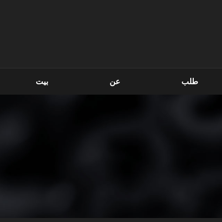
طلب
عن
بيت