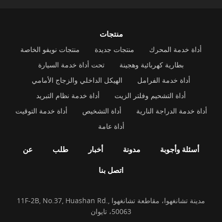
منتجات
أداة خدمة المحرك
منتجات جديدة
منتجات نويفو الخاصة
بطارية كهربائية وهجينة
تحت أداة خدمة السيارة
أداة خدمة الفرامل
الهيكل الداخلي والزجاج الأمامي
أداة التشحيم وفلتر الزيت
أداة خدمة نظام التبريد
أداة خدمة الدراجة النارية
أداة التشخيص
أداة خدمة التوقيت
أداة عامة
أسئلة وأجوبة
مدونة
أخبار
طلب
عن
اتصل بنا
11F-2B, No.37, Huashan Rd., مدينة تشانغهوا، مقاطعة تشانغهوا
50063، تايوان