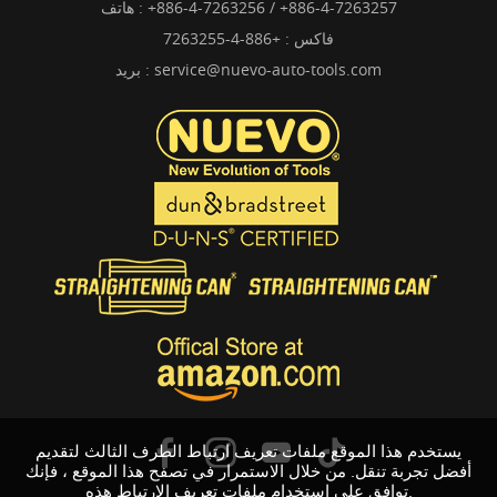
+886-4-7263256 / +886-4-7263257
هاتف :
فاكس : +886-4-7263255
service@nuevo-auto-tools.com
بريد :
يستخدم هذا الموقع ملفات تعريف ارتباط الطرف الثالث لتقديم
أفضل تجربة تنقل. من خلال الاستمرار في تصفح هذا الموقع ، فإنك
توافق على استخدام ملفات تعريف الارتباط هذه.