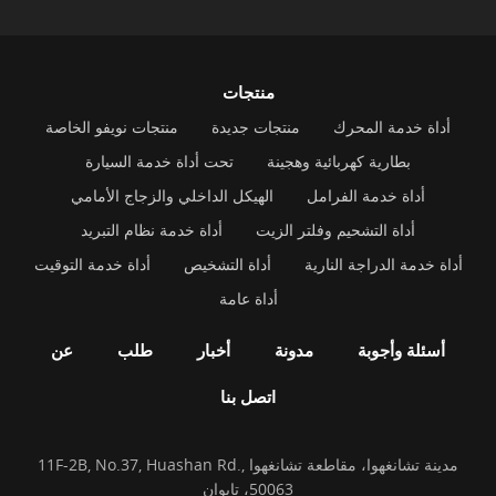
منتجات
أداة خدمة المحرك
منتجات جديدة
منتجات نويفو الخاصة
بطارية كهربائية وهجينة
تحت أداة خدمة السيارة
أداة خدمة الفرامل
الهيكل الداخلي والزجاج الأمامي
أداة التشحيم وفلتر الزيت
أداة خدمة نظام التبريد
أداة خدمة الدراجة النارية
أداة التشخيص
أداة خدمة التوقيت
أداة عامة
أسئلة وأجوبة
مدونة
أخبار
طلب
عن
اتصل بنا
11F-2B, No.37, Huashan Rd., مدينة تشانغهوا، مقاطعة تشانغهوا
50063، تايوان