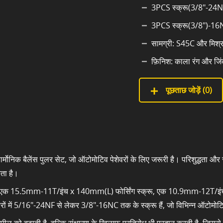
3PCS स्क्रू(3/8"-24NF
3PCS स्क्रू(3/8")-16N
सामग्री: S45C और मिश्र
फ़िनिश: काला रंग और जिंक
पूछताछ जोड़ें (
0
)
 हार्मोनिक बैलेंस पुलर सेट, जो ऑटोमोटिव पेशेवरों के लिए जरूरी है। परिशुद्धता औ
रता है।
ेट में एक 15.5mm-11T/इंच x 140mm(L) फोर्सिंग स्क्रू, एक 10.9mm-12T/इंच 
रों में 5/16"-24NF से लेकर 3/8"-16NC तक के स्क्रू हैं, जो विभिन्न ऑटोमोट