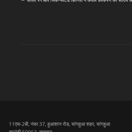
काला रंग और जिंक-प्लेटेड फ़िनिश न केवल उपकरण की सौंदर्य अपी
11एफ-2बी, नंबर 37, हुआशान रोड, चांगहुआ शहर, चांगहुआ
काउंटी 50063, ताइवान