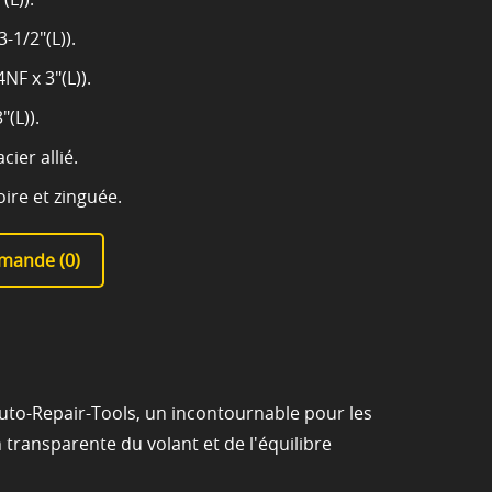
3-1/2"(L)).
4NF x 3"(L)).
"(L)).
cier allié.
oire et zinguée.
mande (
0
)
uto-Repair-Tools, un incontournable pour les
 transparente du volant et de l'équilibre