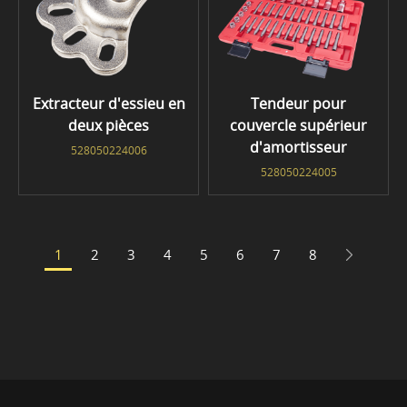
Extracteur d'essieu en
Tendeur pour
deux pièces
couvercle supérieur
d'amortisseur
528050224006
528050224005
1
2
3
4
5
6
7
8