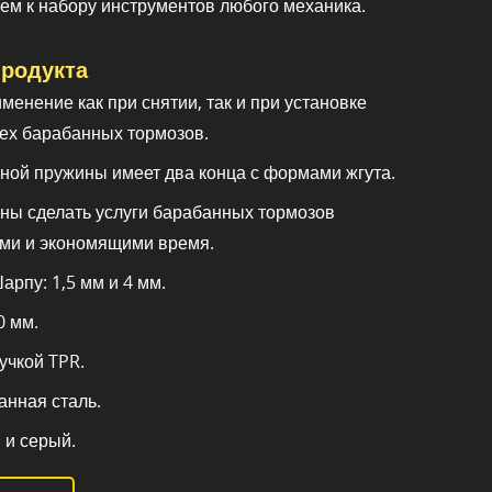
м к набору инструментов любого механика.
родукта
енение как при снятии, так и при установке
сех барабанных тормозов.
ной пружины имеет два конца с формами жгута.
ны сделать услуги барабанных тормозов
ми и экономящими время.
рпу: 1,5 мм и 4 мм.
0 мм.
учкой TPR.
анная сталь.
 и серый.