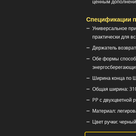
ценным дополнение
Спецификации п
Универсальное прим
практически для в
Держатель возврат
Обе формы способ
энергосберегающи
Ширина конца по Ша
Общая ширина: 31
PP с двухцветной р
Материал: легиров
Цвет ручки: черный