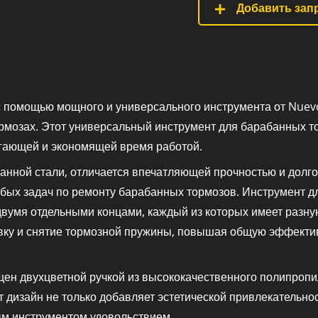
Добавить запр
 помощью мощного и универсального инструмента от Nuev
мозах. Этот универсальный инструмент для барабанных тор
гающей и экономящей время работой.
ванной стали, отличается впечатляющей прочностью и долг
юбых задач по ремонту барабанных тормозов. Инструмент д
вумя отдельными концами, каждый из которых имеет разну
новку и снятие тормозной пружины, повышая общую эффект
щен двухцветной ручкой из высококачественного полипропи
дизайн не только добавляет эстетической привлекательност
ым инструментом удовольствием.