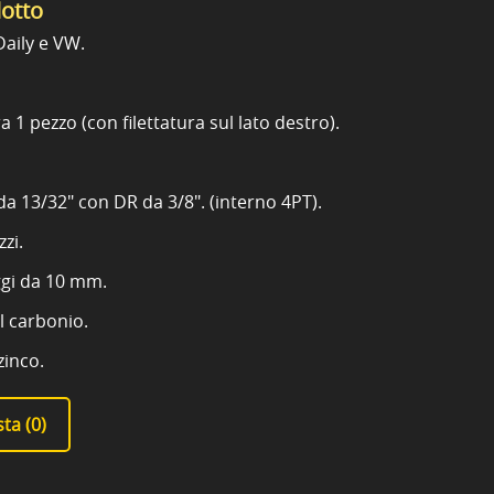
dotto
Daily e VW.
 1 pezzo (con filettatura sul lato destro).
da 13/32" con DR da 3/8". (interno 4PT).
zi.
ggi da 10 mm.
al carbonio.
zinco.
ta (
0
)