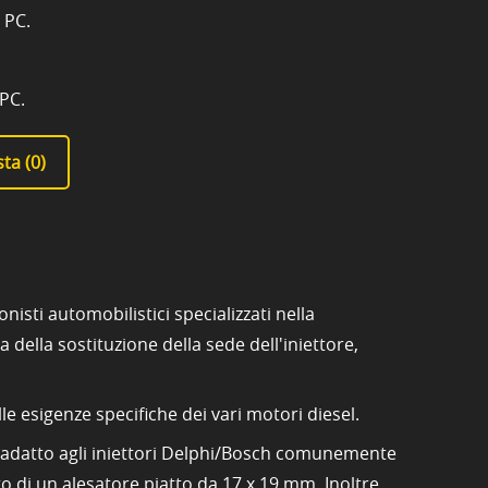
 PC.
1PC.
ta (
0
)
isti automobilistici specializzati nella
della sostituzione della sede dell'iniettore,
lle esigenze specifiche dei vari motori diesel.
 è adatto agli iniettori Delphi/Bosch comunemente
to di un alesatore piatto da 17 x 19 mm. Inoltre,