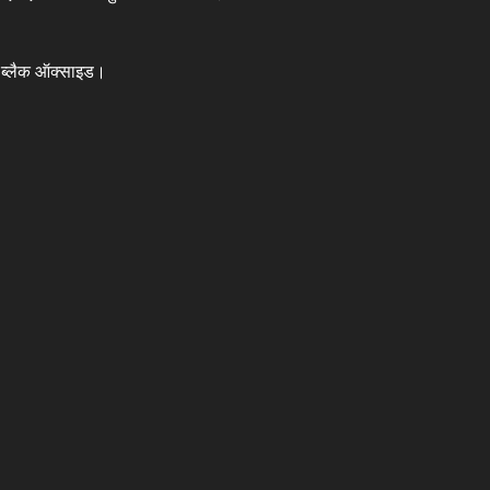
र ब्लैक ऑक्साइड।