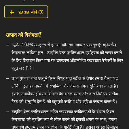
पूछताछ जोड़ें (
0
)
उत्पाद की विशेषताएँ
न्यूवो-ऑटो-रिपेयर-टूल्स से हमारा नवीनतम नवाचार प्रस्तुत है: यूनिवर्सल
कैमशाफ्ट लॉकिंग टूल। टाइमिंग बेल्ट प्रतिस्थापन प्रक्रिया को सरल बनाने
के लिए डिज़ाइन किया गया यह उपकरण ऑटोमोटिव रखरखाव पेशेवरों के लिए
बहुत ज़रूरी है।
उच्च गुणवत्ता वाले एल्युमिनियम मिश्र धातु स्टील से तैयार हमारा कैमशाफ्ट
लॉकिंग टूल हर उपयोग में स्थायित्व और विश्वसनीयता सुनिश्चित करता है।
इसके समायोज्य हथियार विभिन्न कैमशाफ्ट व्यास और दांत पिचों पर सटीक
फिट की अनुमति देते हैं, जो बहुमुखी प्रतिभा और सुविधा प्रदान करते हैं।
टाइमिंग बेल्ट प्रतिस्थापन सहित रखरखाव प्रक्रियाओं के दौरान ट्विन
कैमशाफ्ट को सुरक्षित रूप से लॉक करने की इसकी क्षमता के साथ, हमारा
उपकरण इष्टतम इंजन प्रदर्शन की गारंटी देता है। इसका अनूठा डिज़ाइन