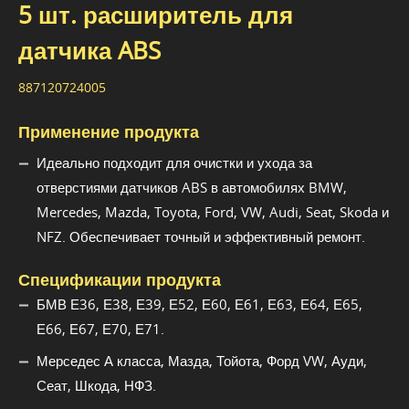
5 шт. расширитель для
датчика ABS
887120724005
Применение продукта
Идеально подходит для очистки и ухода за
отверстиями датчиков ABS в автомобилях BMW,
Mercedes, Mazda, Toyota, Ford, VW, Audi, Seat, Skoda и
NFZ. Обеспечивает точный и эффективный ремонт.
Спецификации продукта
БМВ Е36, Е38, Е39, Е52, Е60, Е61, Е63, Е64, Е65,
Е66, Е67, Е70, Е71.
Мерседес А класса, Мазда, Тойота, Форд VW, Ауди,
Сеат, Шкода, НФЗ.