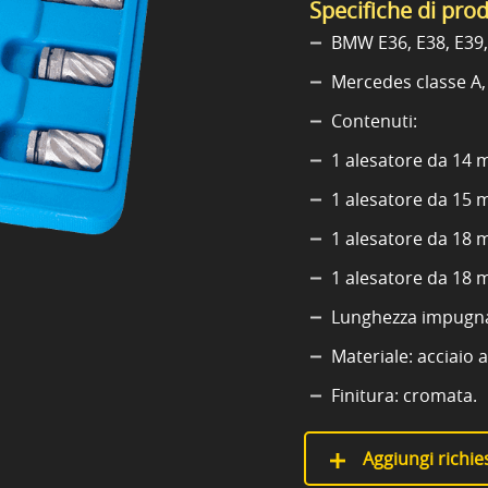
Specifiche di pro
BMW E36, E38, E39, 
Mercedes classe A,
Contenuti:
1 alesatore da 14 
1 alesatore da 15 
1 alesatore da 18 
1 alesatore da 18 
Lunghezza impugnat
Materiale: acciaio 
Finitura: cromata.
Aggiungi richies