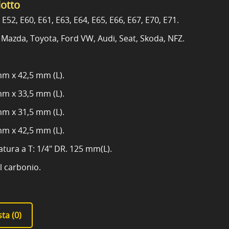
dotto
E52, E60, E61, E63, E64, E65, E66, E67, E70, E71.
 Mazda, Toyota, Ford VW, Audi, Seat, Skoda, NFZ.
mm x 42,5 mm (L).
mm x 33,5 mm (L).
mm x 31,5 mm (L).
mm x 42,5 mm (L).
ura a T: 1/4" DR. 125 mm(L).
al carbonio.
ta (
0
)