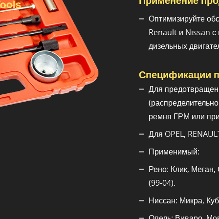
Применение про
Оптимизируйте обс
Renault и Nissan 
дизельных двигате
Спецификации п
Для предотвращен
(распределительно
ремня ГРМ или при
Для OPEL, RENAULT,
Применимый:
Рено: Клик, Меган,
(99-04).
Ниссан: Микра, Куб
Опель: Виваро, Мо