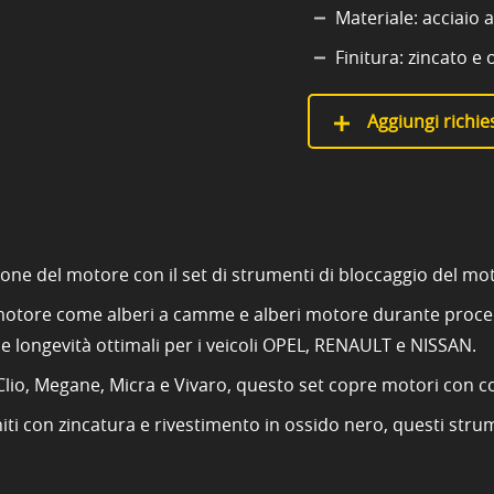
Materiale: acciaio 
Finitura: zincato e
Aggiungi richies
ione del motore con il set di strumenti di bloccaggio del mo
 motore come alberi a camme e alberi motore durante procedu
 e longevità ottimali per i veicoli OPEL, RENAULT e NISSAN.
o, Megane, Micra e Vivaro, questo set copre motori con codic
finiti con zincatura e rivestimento in ossido nero, questi str