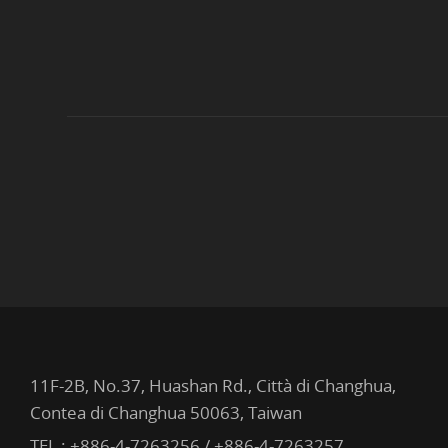
11F-2B, No.37, Huashan Rd., Città di Changhua,
Contea di Changhua 50063, Taiwan
TEL :
+886-4-7263256 / +886-4-7263257