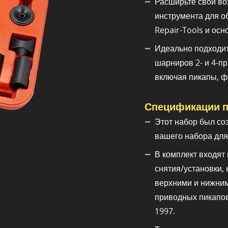
Расширьте свои в
инструмента для 
Repair-Tools и осн
Идеально подходит
шарниров 2- и 4-п
включая пикапы, ф
Спецификации п
Этот набор был со
вашего набора дл
В комплект входят 
снятия/установки,
верхними и нижним
приводных пикапов
1997.