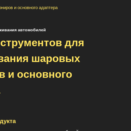
ниров и основного адаптера
уживания автомобилей
нструментов для
вания шаровых
в и основного
а
дукта