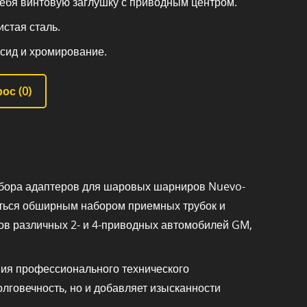
себя винтовую заглушку с приводным центром.
стая сталь.
ксид и хромирование.
ос (
0
)
абора адаптеров для шаровых шарниров Nuevo-
таться обширным набором приемных трубок и
ов различных 2- и 4-приводных автомобилей GM,
ния профессионального технического
лговечность, но и добавляет изысканности