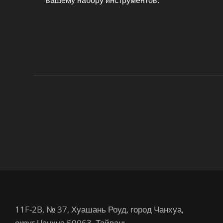
вашему набору инструментов.
11F-2B, № 37, Хуашань Роуд, город Чанхуа,
округ Чанхуа 50063, Тайвань