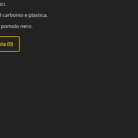
ci.
l carbonio e plastica.
e pomolo nero.
ta (
0
)