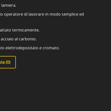
i lamiera.
lo operatore di lavorare in modo semplice ed
rattato termicamente.
acciaio al carbonio.
nto elettrodepositato e cromato.
ta (
0
)