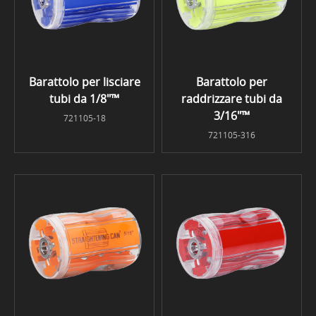
Barattolo per lisciare
Barattolo per
tubi da 1/8"™
raddrizzare tubi da
3/16"™
721105-18
721105-316