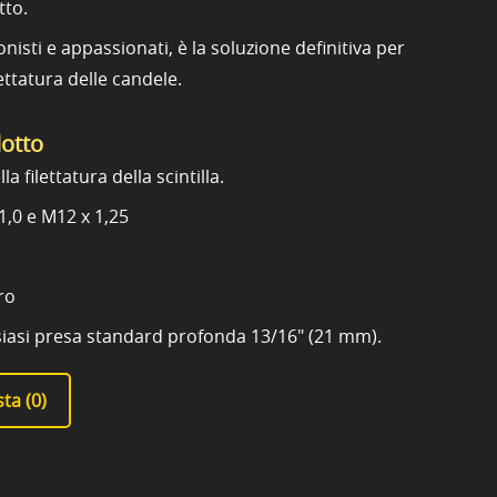
tto.
nisti e appassionati, è la soluzione definitiva per
ilettatura delle candele.
dotto
la filettatura della scintilla.
1,0 e M12 x 1,25
ro
lsiasi presa standard profonda 13/16" (21 mm).
ta (
0
)