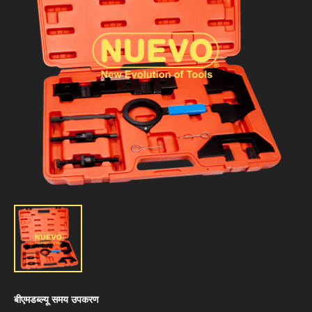
बीएमडब्ल्यू समय उपकरण