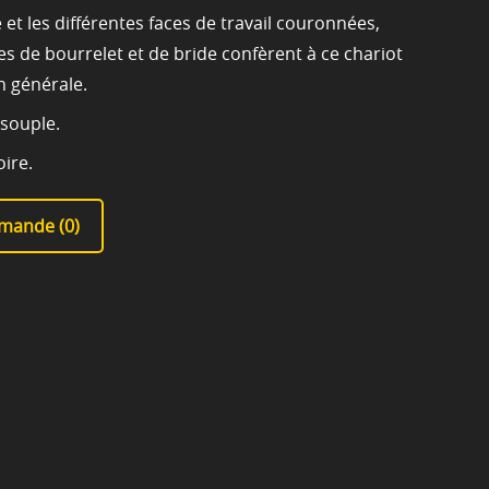
e et les différentes faces de travail couronnées,
es de bourrelet et de bride confèrent à ce chariot
on générale.
 souple.
oire.
mande (
0
)