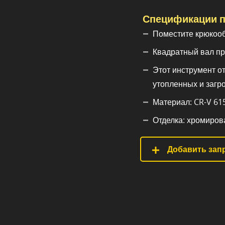
Спецификации п
Поместите крюкооб
Квадратный вал пр
Этот инструмент о
утопленных и загр
Материал: CR-V 615
Отделка: хромирова
Добавить запр