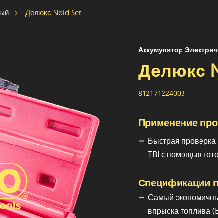
Делюкс Noid Set
ный
Аккумулятор Электрич
Делюкс N
812171224003
Применение про
Быстрая проверка с
TBI с помощью гото
Спецификации п
Самый экономичный
впрыска топлива (E