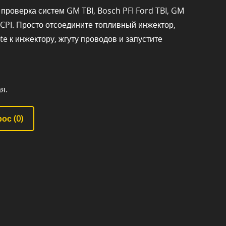
проверка систем GM TBI, Bosch PFI Ford TBI, GM
SCPI. Просто отсоедините топливный инжектор,
te к инжектору, жгуту проводов и запустите
я.
ос (
0
)