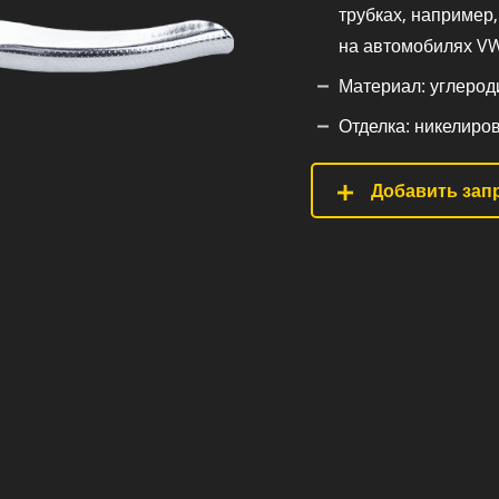
трубках, например
на автомобилях VW
Материал: углероди
Отделка: никелиров
Добавить запр