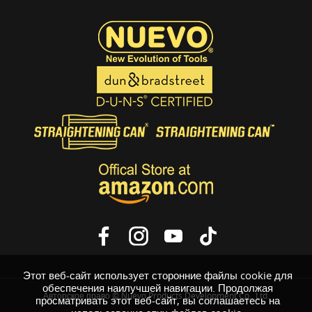
Этот веб-сайт использует сторонние файлы cookie для
обеспечения наилучшей навигации. Продолжая
Авторское право © Nuevo Products Development Co., Ltd.
просматривать этот веб-сайт, вы соглашаетесь на