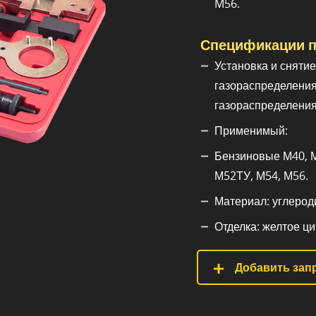
M56.
Спецификации п
Установка и сняти
газораспределения
газораспределения
Применимый:
Бензиновые М40, М
М52ТУ, М54, М56.
Материал: углероди
Отделка: желтое ци
Добавить запр