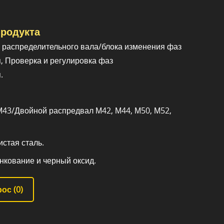
родукта
е распределительного вала/блока изменения фаз
, Проверка и регулировка фаз
.
43/Двойной распредвал М42, М44, М50, М52,
стая сталь.
нкование и черный оксид.
ос (
0
)