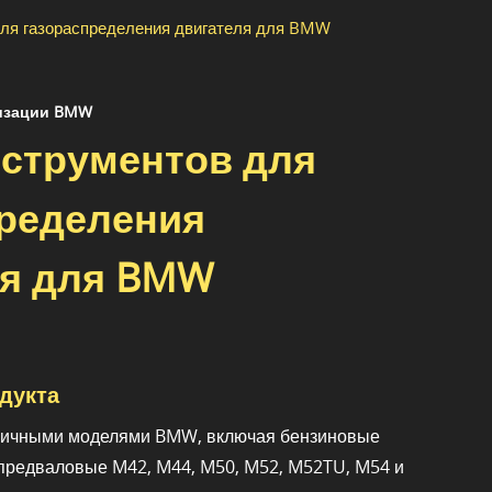
для газораспределения двигателя для BMW
изации BMW
нструментов для
пределения
ля для BMW
дукта
личными моделями BMW, включая бензиновые
предваловые M42, M44, M50, M52, M52TU, M54 и