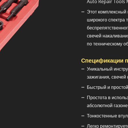
Auto Repair Tools 
Этот комплексный 
широкого спектра 
беспрепятственног
свечей накаливани
по техническому о
Спецификации п
Уникальный инстр
зажигания, свечей
Быстрый и простой
Простота в исполь
абсолютной газоне
Тонкостенные втул
Легко ремонтирует