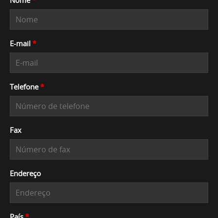
Nome
*
E-mail
*
Telefone
*
Fax
Endereço
País
*