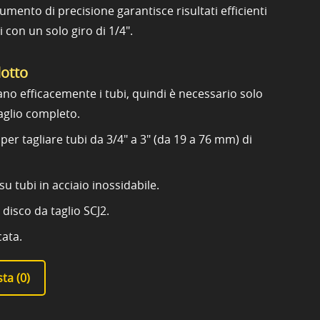
mento di precisione garantisce risultati efficienti
 con un solo giro di 1/4".
dotto
ano efficacemente i tubi, quindi è necessario solo
taglio completo.
e per tagliare tubi da 3/4" a 3" (da 19 a 76 mm) di
u tubi in acciaio inossidabile.
 disco da taglio SCJ2.
cata.
ta (
0
)