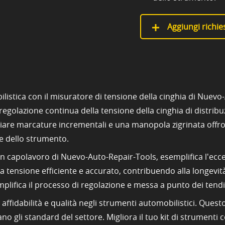
Aggiungi richies
listica con il misuratore di tensione della cinghia di Nuev
regolazione continua della tensione della cinghia di distri
 chiare marcature incrementali e una manopola zigrinata off
re dello strumento.
un capolavoro di Nuevo-Auto-Repair-Tools, esemplifica l'ecce
ella tensione efficiente e accurato, contribuendo alla longev
plifica il processo di regolazione e messa a punto dei tendit
ffidabilità e qualità negli strumenti automobilistici. Quest
 gli standard del settore. Migliora il tuo kit di strumenti c