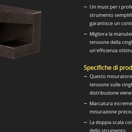
Un must per i profe
strumento semplifi
garantisce un cont
Migliora la manuten
tensione della cing
un'efficienza ottim
Specifiche di pro
Questo misuratore d
tensione sulle cin
distribuzione viene
Marcatura incremen
misurazione precis
La doppia scala con
dello strumento.