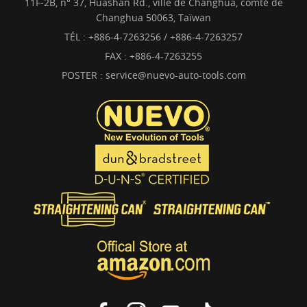
11F-2B, n° 37, Huashan Rd., ville de Changhua, comté de
Changhua 50063, Taïwan
TÉL :
+886-4-7263256 / +886-4-7263257
FAX : +886-4-7263255
POSTER :
service@nuevo-auto-tools.com