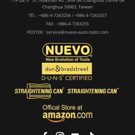
11F-2B, n° 37, Huashan Rd., ville de Changhua, comté de
Changhua 50063, Taïwan
TÉL :
+886-4-7263256 / +886-4-7263257
FAX : +886-4-7263255
POSTER :
service@nuevo-auto-tools.com