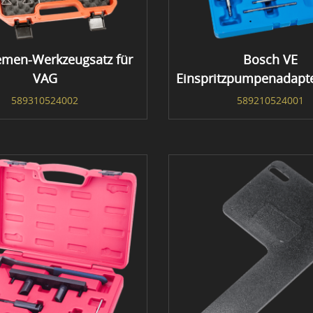
emen-Werkzeugsatz für
Bosch VE
VAG
Einspritzpumpenadapte
589310524002
589210524001