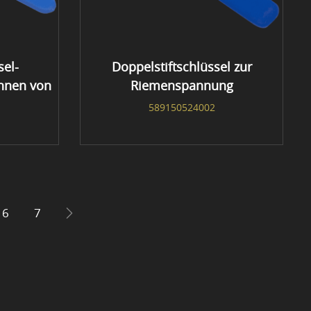
sel-
Doppelstiftschlüssel zur
nnen von
Riemenspannung
589150524002
6
7