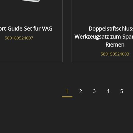
rt-Guide-Set für VAG
Doppelstiftschlüs
Werkzeugsatz zum Spa
589160524007
Riemen
589150524003
1
2
3
4
5