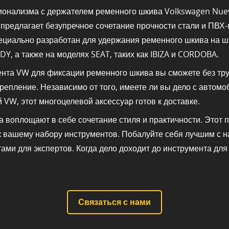
ионализма с держателем ременного шкива Volkswagen Nuev
предлагает безупречное сочетание прочности стали и ПВХ
ециально разработан для удержания ременного шкива на ш
DY, а также на моделях SEAT, таких как IBIZA и CORDOBA.
нта VW для фиксации ременного шкива вы сможете без тр
репление. Независимо от того, имеете ли вы дело с авто
VW, этот многоцелевой аксессуар готов к доставке.
та воплощают в себе сочетание стиля и практичности. Это
 вашему набору инструментов. Побалуйте себя лучшим с 
ами для экспертов. Когда дело доходит до инструмента д
Связаться с нами