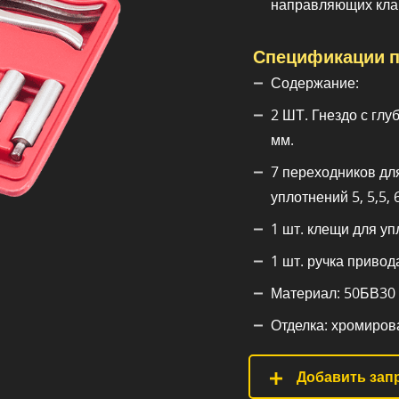
направляющих кла
Спецификации п
Содержание:
2 ШТ. Гнездо с глу
мм.
7 переходников дл
уплотнений 5, 5,5, 6,
1 шт. клещи для уп
1 шт. ручка привод
Материал: 50БВ30
Отделка: хромиров
Добавить запр