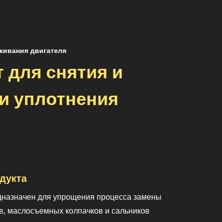
живания двигателя
 для снятия и
и уплотнения
дукта
дназначен для упрощения процесса замены
в, маслосъемных колпачков и сальников