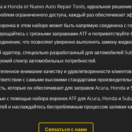
a и Honda от Nuevo Auto Repair Tools, идеальное решение
облем ограниченного доступа, каждый раз обеспечивает э
оронка в этом наборе может быть напрямую соединена с г
опрощайтесь с грязными заправками ATF и поприветствуйте
единение, что позволяет уверенно выполнять замену жидко
й адаптер, специально разработанный для автомобилей Su
рокий спектр автомобильных потребностей.
тепенное внимание качеству и удовлетворенности клиентов
ветствии с самыми высокими стандартами производительно
ть, которые он обеспечивает для заправок Acura, Honda и 
ю с помощью набора воронок ATF для Acura, Honda и Subar
тей и наслаждайтесь беспроблемным процессом заливки ка
Связаться с нами