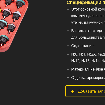
Спецификации п
Этот основной ком
комплект для испы
утечки, вакуумной
В комплект входит
для большинства 
Содержание:
№0, №1, №2А, №2Б
№12, №13, №14, №
Материал: нейлон 6
Отделка: хромирова
Добавить запр