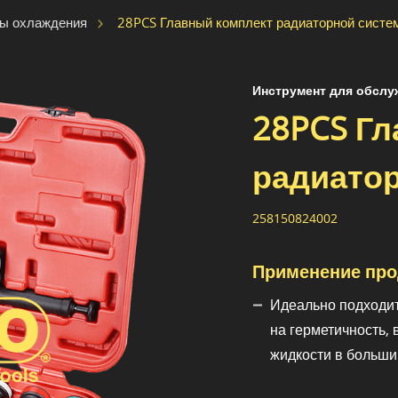
28PCS Главный комплект радиаторной систе
мы охлаждения
Инструмент для обслу
28PCS Гл
радиато
258150824002
Применение про
Идеально подходит
на герметичность,
жидкости в больши