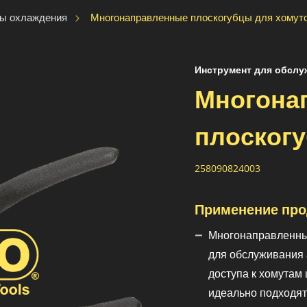
Многонаправленные плоскогубцы для хомут
мы охлаждения
Инструмент для обслу
Многона
плоског
258090824003
Применение про
Многонаправленны
для обслуживания 
доступа к хомутам
идеально подходят