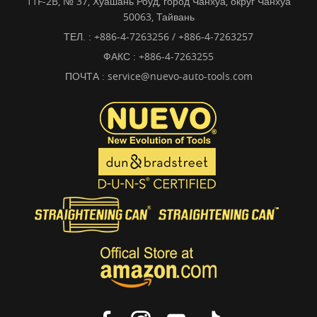
11F-2B, № 37, Хуашань Роуд, город Чанхуа, округ Чанхуа
50063, Тайвань
ТЕЛ. :
+886-4-7263256 / +886-4-7263257
ФАКС : +886-4-7263255
ПОЧТА :
service@nuevo-auto-tools.com