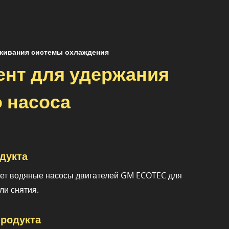
живания системы охлаждения
ент для удержания
 насоса
дукта
ет водяные насосы двигателей GM ECOTEC для
ли снятия.
родукта