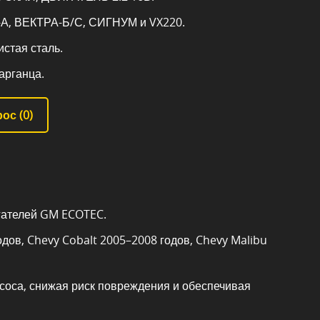
А, ВЕКТРА-Б/С, СИГНУМ и VX220.
стая сталь.
арганца.
ос (
0
)
гателей GM ECOTEC.
дов, Chevy Cobalt 2005–2008 годов, Chevy Malibu
соса, снижая риск повреждения и обеспечивая