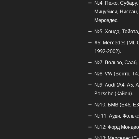
№4: Пежо, Субару, 
Мицубиси, Ниссан, 
Мерседес.
№5: Хонда, Тойота,
#6: Mercedes (ML-C
1992-2002).
№7: Вольво, Сааб, 
№8: VW (Венто, Т4,
№9: Audi (А4, А5, А
Porsche (Кайен).
№10: БМВ (Е46, Е36
№ 11: Ауди, Фолькс
№12: Форд Мондео,
№13: Мерседес (С-к