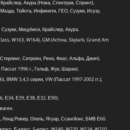
Крайслер, Акура (Нова, Спектрум, Спринт),
Мазда, Тойота, Инфинити, ГЕО, Сузуки, Исузу,
 Сузуки, Мицубиси, Крайслер, Акура.
lass, W163, W164), GM (Achiva, Skylark, Grand Am
Стерлинг, Ситроен, Рено, Фиат, Альфа, Джип).
 Пассат 1996 г., Гольф, Жук, Шаран).
6), BMW 3,4,5 серии, VW (Пассат 1997-2002 гг.),
, Е34, Е39, Е38, Е32, Е90).
ваген.
 Ленд Ровер, Опель, Ягуар, Ссангйонг, БМВ Е60.
ласс, Е-класс, S-класс, W140, W220, W124, W210,