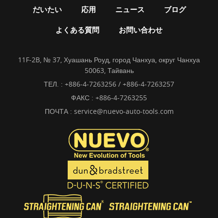
だいたい
応用
ニュース
ブログ
よくある質問
お問い合わせ
11F-2B, № 37, Хуашань Роуд, город Чанхуа, округ Чанхуа
50063, Тайвань
ТЕЛ. :
+886-4-7263256 / +886-4-7263257
ФАКС : +886-4-7263255
ПОЧТА :
service@nuevo-auto-tools.com