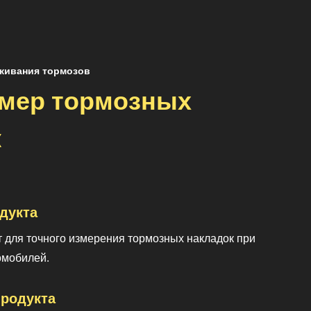
живания тормозов
мер тормозных
к
дукта
 для точного измерения тормозных накладок при
омобилей.
родукта