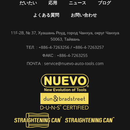
だいたい
応用
ニュース
ブログ
よくある質問
お問い合わせ
11F-2B, № 37, Хуашань Роуд, город Чанхуа, округ Чанхуа
50063, Тайвань
ТЕЛ. :
+886-4-7263256 / +886-4-7263257
ФАКС : +886-4-7263255
ПОЧТА :
service@nuevo-auto-tools.com