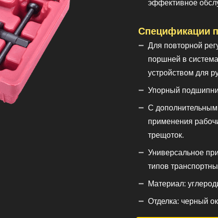
эффективное обслу
Спецификации п
Для повторной рег
поршней в систем
устройством для ру
Упорный подшипни
С дополнительным
применения рабочи
трещоток.
Универсальное при
типов транспортны
Материал: углероди
Отделка: черный ок