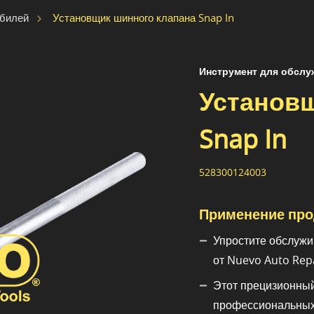
Установщик шинного клапана Snap In
обилей
Инструмент для обсл
Установщ
Snap In
528300124003
Применение про
Упростите обслужив
от Nuevo Auto Repa
Этот прецизионный
профессиональных