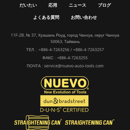
だいたい
応用
ニュース
ブログ
よくある質問
お問い合わせ
11F-2B, № 37, Хуашань Роуд, город Чанхуа, округ Чанхуа
50063, Тайвань
ТЕЛ. :
+886-4-7263256 / +886-4-7263257
ФАКС : +886-4-7263255
ПОЧТА :
service@nuevo-auto-tools.com