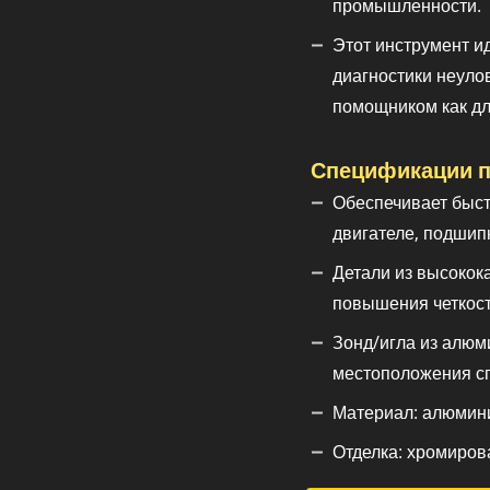
промышленности.
Этот инструмент и
диагностики неуло
помощником как дл
Спецификации п
Обеспечивает быст
двигателе, подшип
Детали из высокок
повышения четкост
Зонд/игла из алюм
местоположения с
Материал: алюмини
Отделка: хромиров