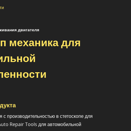
ти
живания двигателя
п механика для
ильной
енности
дукта
я с производительностью в стетоскопе для
uto Repair Tools для автомобильной